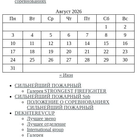
соревнованиях
Август 2026
Пн
Вт
Ср
Чт
Пт
Сб
Вс
1
2
3
4
5
6
7
8
9
10
11
12
13
14
15
16
17
18
19
20
21
22
23
24
25
26
27
28
29
30
31
« Июн
СИЛЬНЕЙШИЙ ПОЖАРНЫЙ
Галерея STRONGEST FIREFIGHTER
СИЛЬНЕЙШИЙ ПОЖАРНЫЙ Spb
ПОЛОЖЕНИЕ О СОРЕВНОВАНИЯХ
СИЛЬНЕЙШИЙ ПОЖАРНЫЙ
DEKHTEREVCUP
Лучшее звено
Лучшее отделение
International group
Галерея