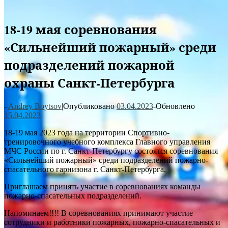
18-19 мая соревнования
«Сильнейший пожарный» среди
подразделений пожарной
охраны Санкт-Петербурга
-
Andrey Boytsov
|
Опубликовано
03.04.2023
-
Обновлено
15.04.2023
18-19 мая 2023 года на территории Спортивно-
тренировочного учебного комплекса Главного управления
МЧС России по г. Санкт-Петербургу состоятся соревнования
«Сильнейший пожарный» среди подразделений пожарно-
спасательного гарнизона г. Санкт-Петербурга.
Приглашаем принять участие в соревнованиях команды
пожарно-спасательных подразделений.
Напоминаем!!!! В соревнованиях принимают участие
сотрудники и работники пожарных, пожарно-спасательных и