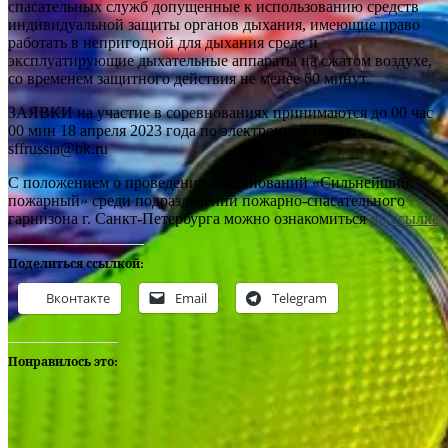
спасательных служб допущенные к использованию средств
индивидуальной защиты органов дыхания, имеющие право
работать в непригодной для дыхания среде и
эксплуатирующие дыхательные аппараты на сжатом воздухе,
со временем защитного действия не менее 60 минут.
ЗАЯВКИ на участие в соревнованиях принимаются до 00 час
00 мин 18 апреля 2023 года по электронной почте:
sffrussia@bk.ru
С положением о проведении соревнований «Сильнейший
пожарный» среди подразделений пожарно-спасательного
гарнизона г. Санкт-Петербурга можно ознакомиться
по ссылке
Поделиться ссылкой:
Вконтакте
Email
Telegram
Понравилось это: