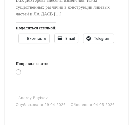
В.В. Дехтерева внесены изменения. Из-за
существенных различий в конструкции лицевых
частей и ЛА ДАСВ […]
Поделиться ссылкой:
Вконтакте
Email
Telegram
Понравилось это:
Загрузка…
-
Andrey Boytsov
Опубликовано
29.04.2026
Обновлено
04.05.2026