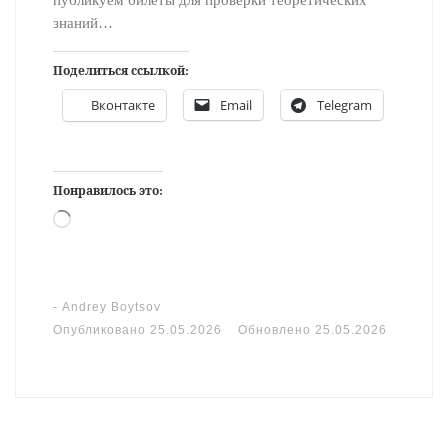
публикуем билеты для проверки теоретических
знаний…
Поделиться ссылкой:
Вконтакте
Email
Telegram
Понравилось это:
Загрузка…
-
Andrey Boytsov
Опубликовано
25.05.2026
Обновлено
25.05.2026