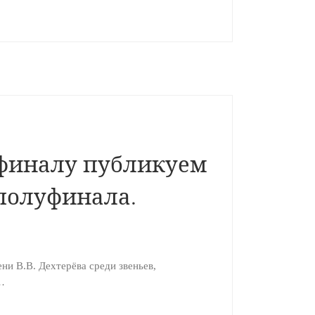
уфиналу публикуем
полуфинала.
ни В.В. Дехтерёва среди звеньев,
…