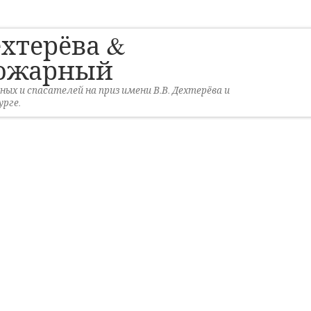
ехтерёва &
ожарный
х и спасателей на приз имени В.В. Дехтерёва и
рге.