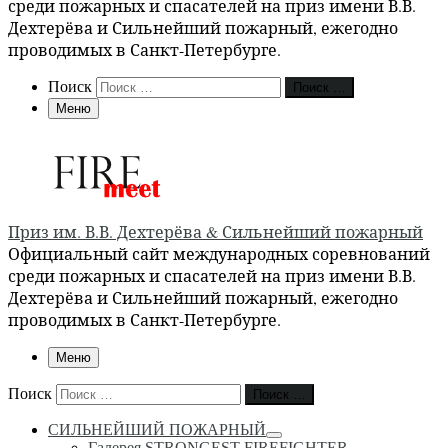
среди пожарных и спасателей на приз имени В.В.
Дехтерёва и Сильнейший пожарный, ежегодно
проводимых в Санкт-Петербурге.
Search
Поиск
Поиск …
Меню
Приз им. В.В. Дехтерёва & Сильнейший пожарный
Официальный сайт международных соревнований
среди пожарных и спасателей на приз имени В.В.
Дехтерёва и Сильнейший пожарный, ежегодно
проводимых в Санкт-Петербурге.
Меню
Поиск
Поиск …
СИЛЬНЕЙШИЙ ПОЖАРНЫЙ
Галерея STRONGEST FIREFIGHTER