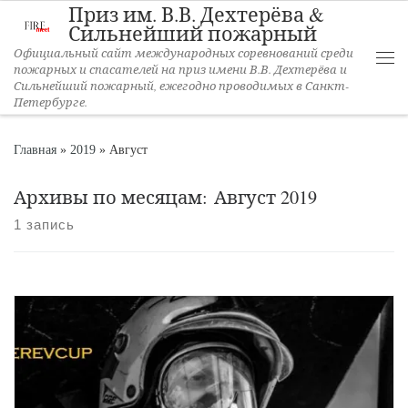
Приз им. В.В. Дехтерёва &
Перейти к содержимому
Сильнейший пожарный
Официальный сайт международных соревнований среди
пожарных и спасателей на приз имени В.В. Дехтерёва и
Ме
Сильнейший пожарный, ежегодно проводимых в Санкт-
Петербурге.
Главная
»
2019
»
Август
Архивы по месяцам:
Август 2019
1 запись