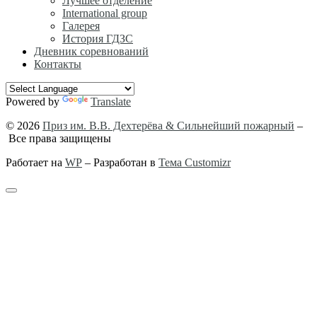
Лучшее отделение
International group
Галерея
История ГДЗС
Дневник соревнований
Контакты
Powered by
Translate
© 2026
Приз им. В.В. Дехтерёва & Сильнейший пожарный
–
Все права защищены
Работает на
WP
– Разработан в
Тема Customizr