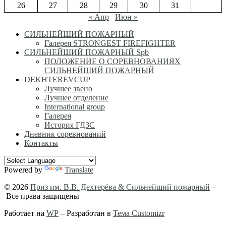
26
27
28
29
30
31
« Апр
Июн »
СИЛЬНЕЙШИЙ ПОЖАРНЫЙ
Галерея STRONGEST FIREFIGHTER
СИЛЬНЕЙШИЙ ПОЖАРНЫЙ Spb
ПОЛОЖЕНИЕ О СОРЕВНОВАНИЯХ
СИЛЬНЕЙШИЙ ПОЖАРНЫЙ
DEKHTEREVCUP
Лучшее звено
Лучшее отделение
International group
Галерея
История ГДЗС
Дневник соревнований
Контакты
Powered by
Translate
© 2026
Приз им. В.В. Дехтерёва & Сильнейший пожарный
–
Все права защищены
Работает на
WP
– Разработан в
Тема Customizr