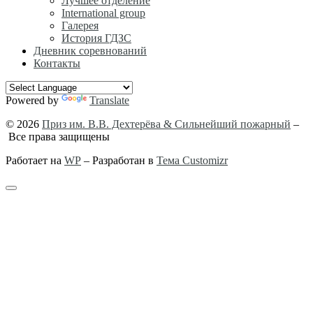
Лучшее отделение
International group
Галерея
История ГДЗС
Дневник соревнований
Контакты
Powered by
Translate
© 2026
Приз им. В.В. Дехтерёва & Сильнейший пожарный
–
Все права защищены
Работает на
WP
– Разработан в
Тема Customizr