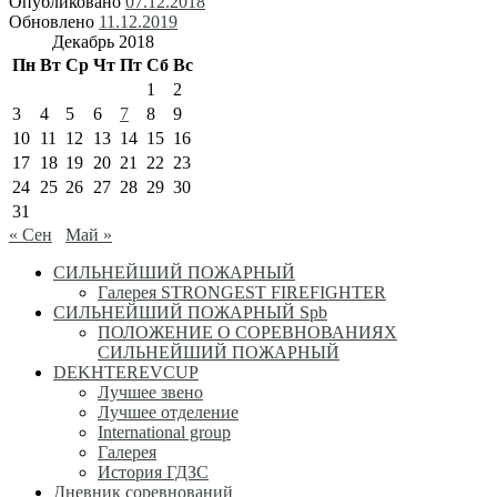
Опубликовано
07.12.2018
Обновлено
11.12.2019
Декабрь 2018
Пн
Вт
Ср
Чт
Пт
Сб
Вс
1
2
3
4
5
6
7
8
9
10
11
12
13
14
15
16
17
18
19
20
21
22
23
24
25
26
27
28
29
30
31
« Сен
Май »
СИЛЬНЕЙШИЙ ПОЖАРНЫЙ
Галерея STRONGEST FIREFIGHTER
СИЛЬНЕЙШИЙ ПОЖАРНЫЙ Spb
ПОЛОЖЕНИЕ О СОРЕВНОВАНИЯХ
СИЛЬНЕЙШИЙ ПОЖАРНЫЙ
DEKHTEREVCUP
Лучшее звено
Лучшее отделение
International group
Галерея
История ГДЗС
Дневник соревнований