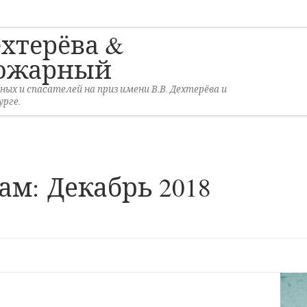
ехтерёва &
ожарный
х и спасателей на приз имени В.В. Дехтерёва и
рге.
цам:
Декабрь 2018