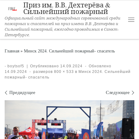
Приз им. В.В. Дехтерёва &
Перейти к содержимому
Сильнейший пожарный
Официальный сайт международных соревнований среди
пожарных и спасателей на приз имени В.В. Дехтерёва и
Ме
Сильнейший пожарный, ежегодно проводимых в Санкт-
Петербурге.
Главная
»
Минск 2024. Сильнейший пожарный- спасатель
-
boytsof5
|
Опубликовано
14.09.2024
-
Обновлено
14.09.2024
-
размеров
800 × 533
в
Минск 2024. Сильнейший
пожарный- спасатель
Навигация по изображениям
Предидущее
Следующее