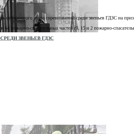
24
ь отборочного этапа соревнований среди звеньев ГДЗС на приз
1 и 64 пожарно-спасательных частей (9, 15 и 2 пожарно-спасат
СРЕДИ ЗВЕНЬЕВ ГДЗС