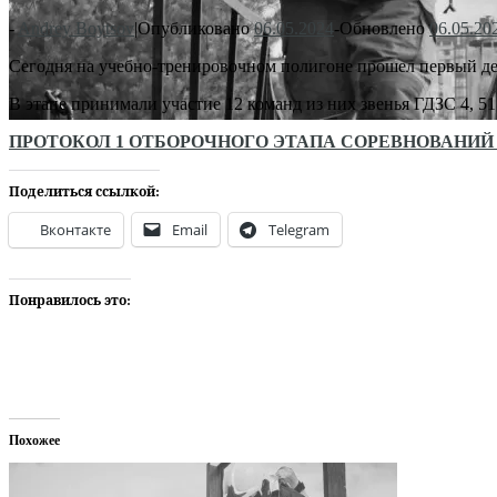
-
Andrey Boytsov
|
Опубликовано
06.05.2024
-
Обновлено
06.05.20
Сегодня на учебно-тренировочном полигоне прошел первый ден
В этапе принимали участие 12 команд из них звенья ГДЗС 4, 5
ПРОТОКОЛ 1 ОТБОРОЧНОГО ЭТАПА СОРЕВНОВАНИЙ 
Поделиться ссылкой:
Вконтакте
Email
Telegram
Понравилось это:
Похожее