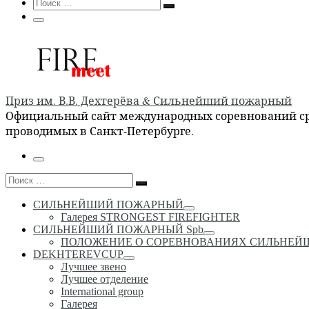
Search
Поиск
Поиск
…
Меню
Приз им. В.В. Дехтерёва & Сильнейший пожарный
Официальный сайт международных соревнований сре
проводимых в Санкт-Петербурге.
Меню
Поиск
Поиск
…
СИЛЬНЕЙШИЙ ПОЖАРНЫЙ
Галерея STRONGEST FIREFIGHTER
СИЛЬНЕЙШИЙ ПОЖАРНЫЙ Spb
ПОЛОЖЕНИЕ О СОРЕВНОВАНИЯХ СИЛЬНЕ
DEKHTEREVCUP
Лучшее звено
Лучшее отделение
International group
Галерея