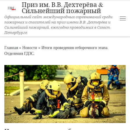
Приз им. В.В. Дехтерёва &
Перейти к содержимому
Сильнейший пожарный
Официальный сайт международных соревнований среди
пожарных и спасателей на приз имени В.В. Дехтерёва и
Ме
Сильнейший пожарный, ежегодно проводимых в Санкт-
Петербурге.
Главная
»
Новости
»
Итоги проведения отборочного этапа.
Отделения ГДЗС.