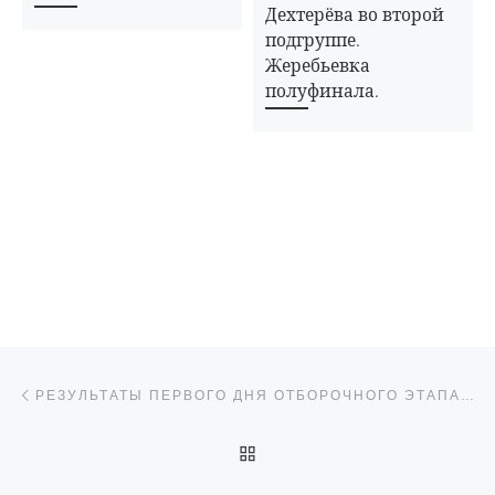
Дехтерёва во второй
подгруппе.
Жеребьевка
полуфинала.
Навигация по записям
Предыдущая запись
РЕЗУЛЬТАТЫ ПЕРВОГО ДНЯ ОТБОРОЧНОГО ЭТАПА СОРЕВНОВАНИЙ СРЕДИ ОТДЕЛЕНИЙ В 2018 ГОДУ
ОБРАТНО К СПИСКУ ЗАП
Сл