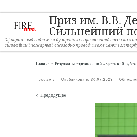
Перейти к содержимому
Приз им. В.В. Д
Сильнейший п
Официальный сайт международных соревнований среди пожарны
Сильнейший пожарный, ежегодно проводимых в Санкт-Петербу
Главная
»
Результаты соревнований «Брестский рубеж
-
boytsof5
|
Опубликовано
30.07.2023
-
Обновл
Навигация по изоб
Предидущее