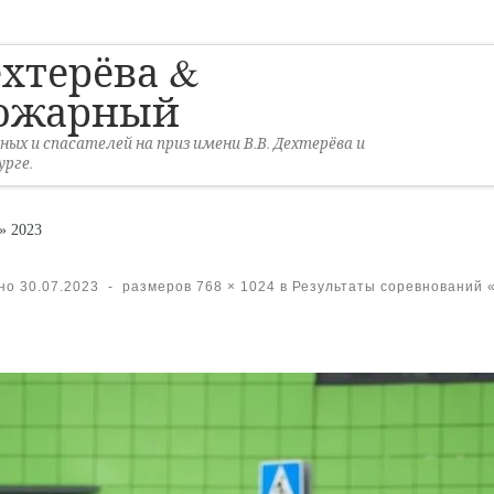
ехтерёва &
ожарный
х и спасателей на приз имени В.В. Дехтерёва и
рге.
» 2023
ено
30.07.2023
-
размеров
768 × 1024
в
Результаты соревнований 
ражениям