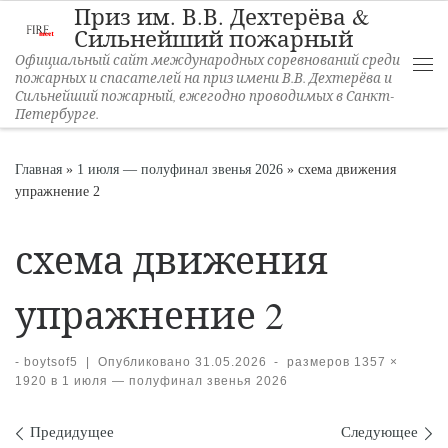
Приз им. В.В. Дехтерёва &
Перейти к содержимому
Сильнейший пожарный
Официальный сайт международных соревнований среди
пожарных и спасателей на приз имени В.В. Дехтерёва и
Ме
Сильнейший пожарный, ежегодно проводимых в Санкт-
Петербурге.
Главная
»
1 июля — полуфинал звенья 2026
»
схема движения
упражнение 2
схема движения
упражнение 2
-
boytsof5
|
Опубликовано
31.05.2026
-
размеров
1357 ×
1920
в
1 июля — полуфинал звенья 2026
Навигация по изображени
Предидущее
Следующее