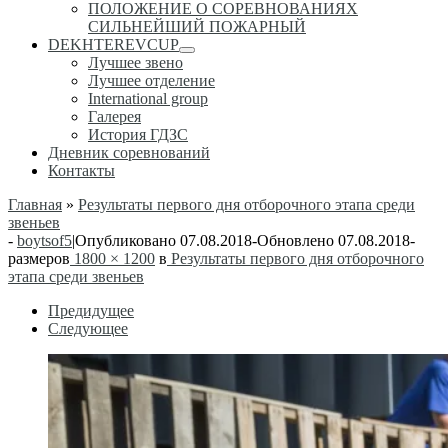
ПОЛОЖЕНИЕ О СОРЕВНОВАНИЯХ
СИЛЬНЕЙШИЙ ПОЖАРНЫЙ
DEKHTEREVCUP
Лучшее звено
Лучшее отделение
International group
Галерея
История ГДЗС
Дневник соревнований
Контакты
Главная
»
Результаты первого дня отборочного этапа среди
звеньев
-
boytsof5
|
Опубликовано
07.08.2018
-
Обновлено
07.08.2018
-
размеров
1800 × 1200
в
Результаты первого дня отборочного
этапа среди звеньев
Навигация
Предидущее
Следующее
по
изображениям