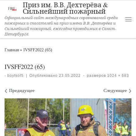
Приз им. В.В. Дехтерёва &
Перейти к содержимому
Сильнейший пожарный
Официальный сайт международных соревнований среди
пожарных и спасателей на приз имени В.В. Дехтерёва и
Ме
Сильнейший пожарный, ежегодно проводимых в Санкт-
Петербурге.
Главная
»
IVSFF2022 (65)
IVSFF2022 (65)
-
boytsof5
|
Опубликовано
23.05.2022
-
размеров
1024 × 683
Навигация по изображениям
Предидущее
Следующее