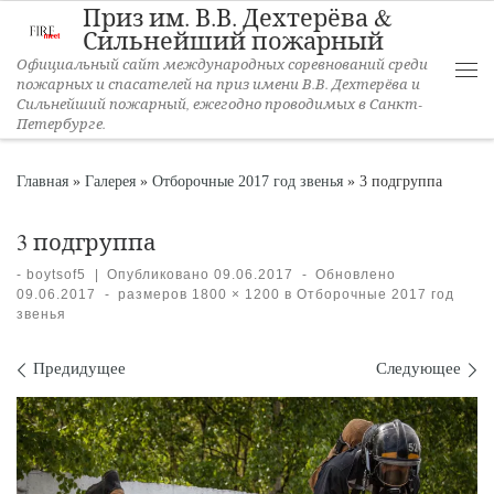
Приз им. В.В. Дехтерёва &
Перейти к содержимому
Сильнейший пожарный
Официальный сайт международных соревнований среди
пожарных и спасателей на приз имени В.В. Дехтерёва и
Ме
Сильнейший пожарный, ежегодно проводимых в Санкт-
Петербурге.
Главная
»
Галерея
»
Отборочные 2017 год звенья
»
3 подгруппа
3 подгруппа
-
boytsof5
|
Опубликовано
09.06.2017
-
Обновлено
09.06.2017
-
размеров
1800 × 1200
в
Отборочные 2017 год
звенья
Навигация по изображениям
Предидущее
Следующее