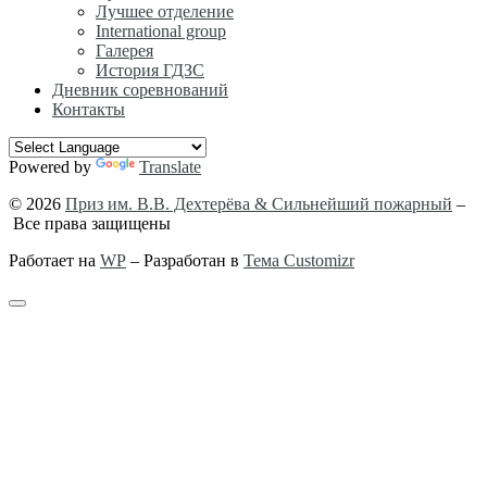
Лучшее отделение
International group
Галерея
История ГДЗС
Дневник соревнований
Контакты
Powered by
Translate
© 2026
Приз им. В.В. Дехтерёва & Сильнейший пожарный
–
Все права защищены
Работает на
WP
– Разработан в
Тема Customizr