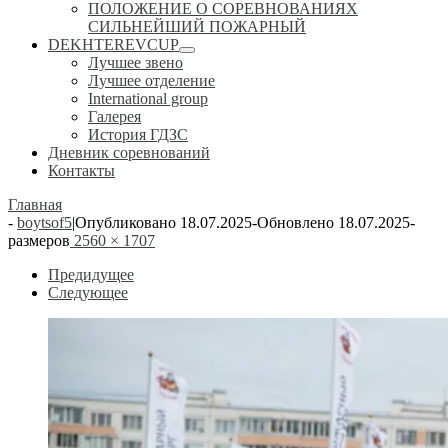
ПОЛОЖЕНИЕ О СОРЕВНОВАНИЯХ
СИЛЬНЕЙШИЙ ПОЖАРНЫЙ
DEKHTEREVCUP
Лучшее звено
Лучшее отделение
International group
Галерея
История ГДЗС
Дневник соревнований
Контакты
Главная
-
boytsof5
|
Опубликовано
18.07.2025
-
Обновлено
18.07.2025
-
размеров
2560 × 1707
Навигация
Предидущее
Следующее
по
изображениям