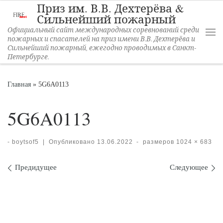
Приз им. В.В. Дехтерёва &
Перейти к содержимому
Сильнейший пожарный
Официальный сайт международных соревнований среди
пожарных и спасателей на приз имени В.В. Дехтерёва и
Ме
Сильнейший пожарный, ежегодно проводимых в Санкт-
Петербурге.
Главная
»
5G6A0113
5G6A0113
-
boytsof5
|
Опубликовано
13.06.2022
-
размеров
1024 × 683
Навигация по изображени
Предидущее
Следующее