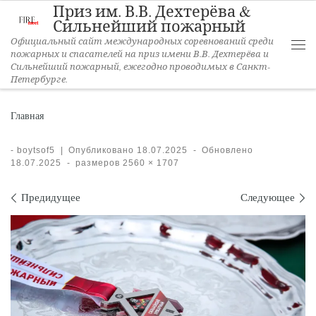
Приз им. В.В. Дехтерёва &
Перейти к содержимому
Сильнейший пожарный
Официальный сайт международных соревнований среди
пожарных и спасателей на приз имени В.В. Дехтерёва и
Ме
Сильнейший пожарный, ежегодно проводимых в Санкт-
Петербурге.
Главная
-
boytsof5
|
Опубликовано
18.07.2025
-
Обновлено
18.07.2025
-
размеров
2560 × 1707
Навигация по изображениям
Предидущее
Следующее