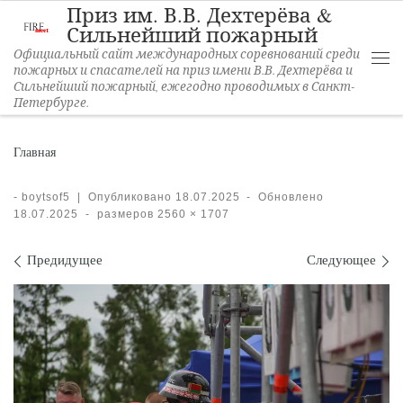
Приз им. В.В. Дехтерёва &
Перейти к содержимому
Сильнейший пожарный
Официальный сайт международных соревнований среди
пожарных и спасателей на приз имени В.В. Дехтерёва и
Ме
Сильнейший пожарный, ежегодно проводимых в Санкт-
Петербурге.
Главная
-
boytsof5
|
Опубликовано
18.07.2025
-
Обновлено
18.07.2025
-
размеров
2560 × 1707
Навигация по изображени
Предидущее
Следующее