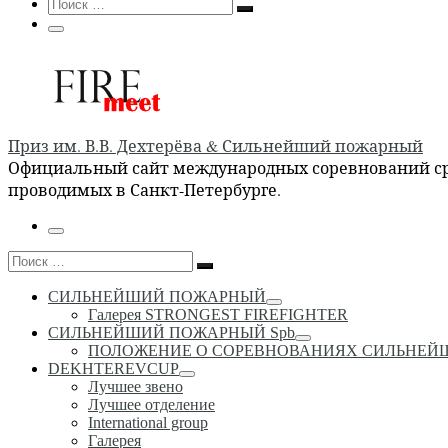
Search
Поиск
Поиск
…
Меню
Приз им. В.В. Дехтерёва & Сильнейший пожарный
Официальный сайт международных соревнований сре
проводимых в Санкт-Петербурге.
Меню
Поиск
Поиск
…
СИЛЬНЕЙШИЙ ПОЖАРНЫЙ
Галерея STRONGEST FIREFIGHTER
СИЛЬНЕЙШИЙ ПОЖАРНЫЙ Spb
ПОЛОЖЕНИЕ О СОРЕВНОВАНИЯХ СИЛЬНЕ
DEKHTEREVCUP
Лучшее звено
Лучшее отделение
International group
Галерея