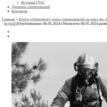
История ГДЗС
Дневник соревнований
Контакты
Главная
»
Итоги отборочного этапа соревнований на приз им. В
-
boytsof5
|
Опубликовано
06.05.2024
-
Обновлено
06.05.2024
-
разм
Навигация
по
изображениям