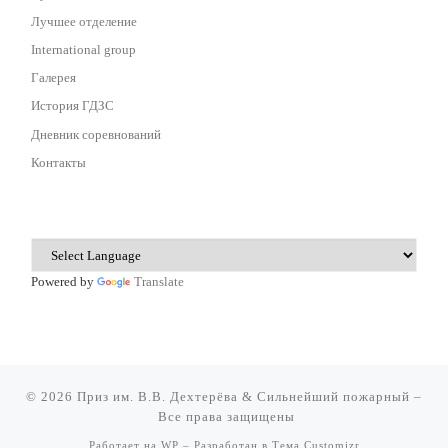
Лучшее отделение
International group
Галерея
История ГДЗС
Дневник соревнований
Контакты
Powered by
Translate
© 2026
Приз им. В.В. Дехтерёва & Сильнейший пожарный
–
Все права защищены
Работает на
WP
– Разработан в
Тема Customizr