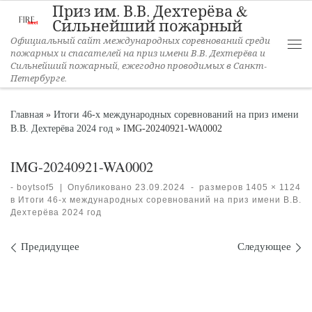
Приз им. В.В. Дехтерёва &
Перейти к содержимому
Сильнейший пожарный
Официальный сайт международных соревнований среди
пожарных и спасателей на приз имени В.В. Дехтерёва и
Ме
Сильнейший пожарный, ежегодно проводимых в Санкт-
Петербурге.
Главная
»
Итоги 46-х международных соревнований на приз имени
В.В. Дехтерёва 2024 год
»
IMG-20240921-WA0002
IMG-20240921-WA0002
-
boytsof5
|
Опубликовано
23.09.2024
-
размеров
1405 × 1124
в
Итоги 46-х международных соревнований на приз имени В.В.
Дехтерёва 2024 год
Навигация по изображениям
Предидущее
Следующее