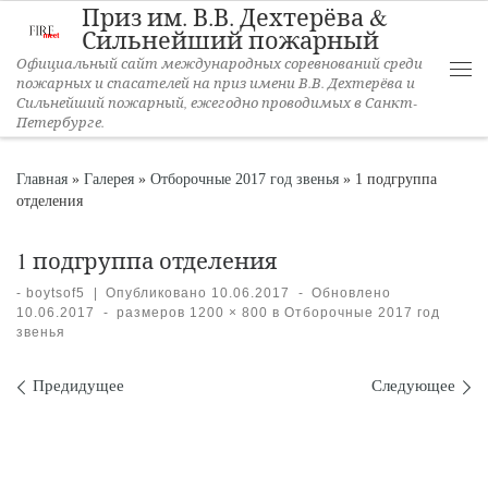
Приз им. В.В. Дехтерёва &
Перейти к содержимому
Сильнейший пожарный
Официальный сайт международных соревнований среди
пожарных и спасателей на приз имени В.В. Дехтерёва и
Ме
Сильнейший пожарный, ежегодно проводимых в Санкт-
Петербурге.
Главная
»
Галерея
»
Отборочные 2017 год звенья
»
1 подгруппа
отделения
1 подгруппа отделения
-
boytsof5
|
Опубликовано
10.06.2017
-
Обновлено
10.06.2017
-
размеров
1200 × 800
в
Отборочные 2017 год
звенья
Навигация по изображениям
Предидущее
Следующее