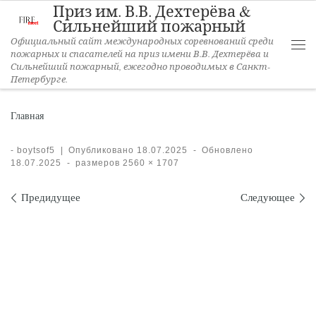
Приз им. В.В. Дехтерёва &
Перейти к содержимому
Сильнейший пожарный
Официальный сайт международных соревнований среди
пожарных и спасателей на приз имени В.В. Дехтерёва и
Ме
Сильнейший пожарный, ежегодно проводимых в Санкт-
Петербурге.
Главная
-
boytsof5
|
Опубликовано
18.07.2025
-
Обновлено
18.07.2025
-
размеров
2560 × 1707
Навигация по изображениям
Предидущее
Следующее