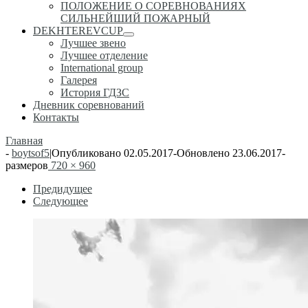
ПОЛОЖЕНИЕ О СОРЕВНОВАНИЯХ
СИЛЬНЕЙШИЙ ПОЖАРНЫЙ
DEKHTEREVCUP
Лучшее звено
Лучшее отделение
International group
Галерея
История ГДЗС
Дневник соревнований
Контакты
Главная
-
boytsof5
|
Опубликовано
02.05.2017
-
Обновлено
23.06.2017
-
размеров
720 × 960
Навигация
Предидущее
Следующее
по
изображениям